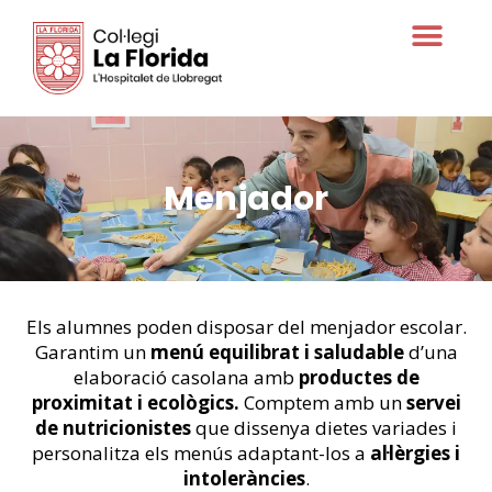
Oferta educativa
Menjador
Els alumnes poden disposar del menjador escolar.
Garantim un
menú equilibrat i saludable
d’una
elaboració casolana amb
productes de
proximitat i ecològics.
Comptem amb un
servei
de nutricionistes
que dissenya dietes variades i
personalitza els menús adaptant-los a
al·lèrgies i
intoleràncies
.