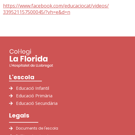
https://www.facebook.com/
educaciocat/videos/
339521157500045/?vh=e&d=n
L'escola
Educació Infantil
Educació Primària
Educació Secundària
Legals
Documents de l'escola